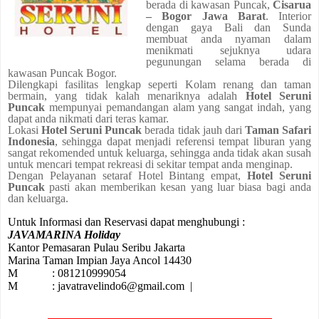
berada di kawasan
Puncak,
Cisarua
– Bogor Jawa Barat
. Interior
dengan gaya Bali dan Sunda
membuat anda nyaman dalam
menikmati sejuknya udara
pegunungan selama berada di
kawasan Puncak Bogor.
Dilengkapi fasilitas lengkap seperti Kolam renang dan taman
bermain, yang tidak kalah menariknya adalah
Hotel Seruni
Puncak
mempunyai pemandangan alam yang sangat indah, yang
dapat anda nikmati dari teras kamar.
Lokasi
Hotel Seruni Puncak
berada tidak jauh dari
Taman Safari
Indonesia
, sehingga dapat menjadi referensi tempat liburan yang
sangat rekomended untuk keluarga, sehingga anda tidak akan susah
untuk mencari tempat rekreasi di sekitar tempat anda menginap.
Dengan Pelayanan setaraf Hotel Bintang empat,
Hotel Seruni
Puncak
pasti akan memberikan kesan yang luar biasa bagi anda
dan keluarga.
Untuk Informasi dan Reservasi dapat menghubungi :
JAVAMARINA Holiday
Kantor Pemasaran Pulau Seribu Jakarta
Marina Taman Impian Jaya Ancol 14430
M : 081210999054
M : javatravelindo6@gmail.com |