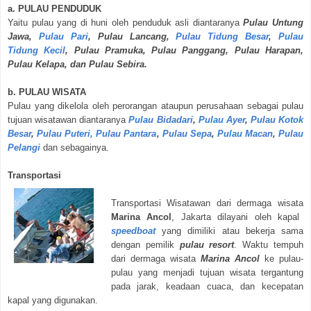
a. PULAU PENDUDUK
Yaitu pulau yang di huni oleh penduduk asli diantaranya
Pulau Untung
Jawa,
Pulau Pari
, Pulau Lancang,
Pulau Tidung Besar
,
Pulau
Tidung Kecil
, Pulau Pramuka, Pulau Panggang, Pulau Harapan,
Pulau Kelapa, dan Pulau Sebira.
b. PULAU WISATA
Pulau yang dikelola oleh perorangan ataupun perusahaan sebagai pulau
tujuan wisatawan diantaranya
Pulau Bidadari
,
Pulau Ayer
,
Pulau Kotok
Besar
,
Pulau Puteri,
Pulau Pantara
,
Pulau Sepa
,
Pulau Macan
,
Pulau
Pelangi
dan sebagainya.
Transportasi
Transportasi Wisatawan dari dermaga wisata
Marina Ancol
, Jakarta dilayani oleh kapal
speedboat
yang dimiliki atau bekerja sama
dengan pemilik
pulau resort
. Waktu tempuh
dari dermaga wisata
Marina Ancol
ke pulau-
pulau yang menjadi tujuan wisata tergantung
pada jarak, keadaan cuaca, dan kecepatan
kapal yang digunakan.