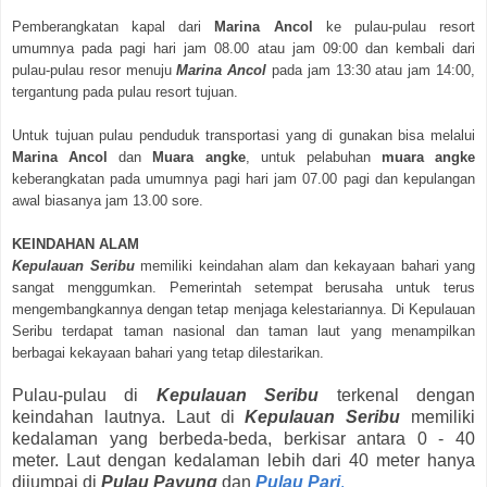
Pemberangkatan kapal dari
Marina Ancol
ke pulau-pulau resort
umumnya pada pagi hari jam 08.00 atau jam 09:00 dan kembali dari
pulau-pulau resor menuju
Marina Ancol
pada jam 13:30 atau jam 14:00,
tergantung pada pulau resort tujuan.
Untuk tujuan pulau penduduk transportasi yang di gunakan bisa melalui
Marina Ancol
dan
Muara angke
, untuk pelabuhan
muara angke
keberangkatan pada umumnya pagi hari jam 07.00 pagi dan kepulangan
awal biasanya jam 13.00 sore.
KEINDAHAN ALAM
Kepulauan Seribu
memiliki keindahan alam dan kekayaan bahari yang
sangat menggumkan. Pemerintah setempat berusaha untuk terus
mengembangkannya dengan tetap menjaga kelestariannya. Di Kepulauan
Seribu terdapat taman nasional dan taman laut yang menampilkan
berbagai kekayaan bahari yang tetap dilestarikan.
Pulau-pulau di
Kepulauan Seribu
terkenal dengan
keindahan lautnya. Laut di
Kepulauan Seribu
memiliki
kedalaman yang berbeda-beda, berkisar antara 0 - 40
meter. Laut dengan kedalaman lebih dari 40 meter hanya
dijumpai di
Pulau Payung
dan
Pulau Pari
.