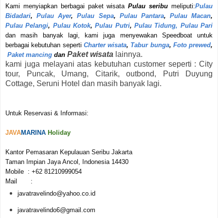
Kami menyiapkan berbagai paket wisata
Pulau seribu
meliputi:
Pulau
Bidadari
,
Pulau Ayer
,
Pulau Sepa
,
Pulau Pantara
,
Pulau Macan
,
Pulau Pelangi
,
Pulau Kotok
,
Pulau Putri
,
Pulau Tidung,
Pulau Pari
dan masih banyak lagi, kami juga menyewakan Speedboat untuk
berbagai kebutuhan seperti
Charter wisata
,
Tabur bunga
,
Foto prewed
,
Paket wisata
lainnya.
Paket mancing
dan
kami juga melayani atas kebutuhan customer seperti : City
tour, Puncak, Umang, Citarik, outbond, Putri Duyung
Cottage, Seruni Hotel dan masih banyak lagi.
Untuk Reservasi & Informasi:
JAVA
MARINA
Holiday
Kantor Pemasaran Kepulauan Seribu Jakarta
Taman Impian Jaya Ancol, Indonesia 14430
Mobile : +62 81210999054
Mail :
javatravelindo@yahoo.co.id
javatravelindo6@gmail.com